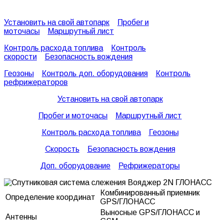
Установить на свой автопарк
Пробег и
моточасы
Маршрутный лист
Контроль расхода топлива
Контроль
скорости
Безопасность вождения
Геозоны
Контроль доп. оборудования
Контроль
рефрижераторов
Установить на свой автопарк
Пробег и моточасы
Маршрутный лист
Контроль расхода топлива
Геозоны
Скорость
Безопасность вождения
Доп. оборудование
Рефрижераторы
Комбинированный приемник
Определение координат
GPS/ГЛОНАСС
Выносные GPS/ГЛОНАСС и
Антенны