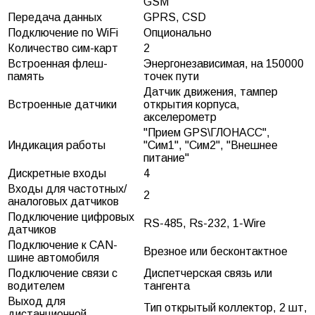
GSM
Передача данных
GPRS, CSD
Подключение по WiFi
Опционально
Количество сим-карт
2
Встроенная флеш-
Энергонезависимая, на 150000
память
точек пути
Датчик движения, тампер
Встроенные датчики
открытия корпуса,
акселерометр
"Прием GPS\ГЛОНАСС",
Индикация работы
"Сим1", "Сим2", "Внешнее
питание"
Дискретные входы
4
Входы для частотных/
2
аналоговых датчиков
Подключение цифровых
RS-485, Rs-232, 1-Wire
датчиков
Подключение к CAN-
Врезное или бесконтактное
шине автомобиля
Подключение связи с
Диспетчерская связь или
водителем
тангента
Выход для
Тип открытый коллектор, 2 шт,
дистанционной