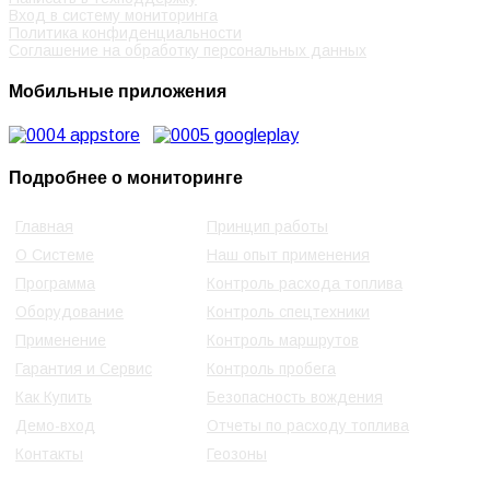
Вход в систему мониторинга
Политика конфиденциальности
Соглашение на обработку персональных данных
Мобильные приложения
Подробнее о мониторинге
Главная
Принцип работы
О Cистеме
Наш опыт применения
Программа
Контроль расхода топлива
Оборудование
Контроль спецтехники
Применение
Контроль маршрутов
Гарантия и Сервис
Контроль пробега
Как Купить
Безопасность вождения
Демо-вход
Отчеты по расходу топлива
Контакты
Геозоны