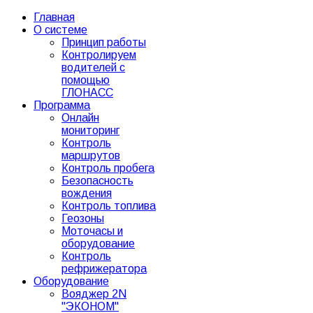
Главная
О системе
Принцип работы
Контролируем
водителей с
помощью
ГЛОНАСС
Программа
Онлайн
мониторинг
Контроль
маршрутов
Контроль пробега
Безопасность
вождения
Контроль топлива
Геозоны
Моточасы и
оборудование
Контроль
рефрижератора
Оборудование
Вояджер 2N
"ЭКОНОМ"